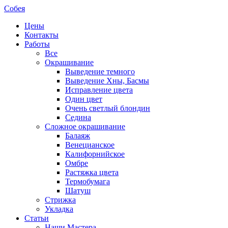
Собея
Цены
Контакты
Работы
Все
Окрашивание
Выведение темного
Выведение Хны, Басмы
Исправление цвета
Один цвет
Очень светлый блондин
Седина
Сложное окрашивание
Балаяж
Венецианское
Калифорнийское
Омбре
Растяжка цвета
Термобумага
Шатуш
Стрижка
Укладка
Статьи
Наши Мастера