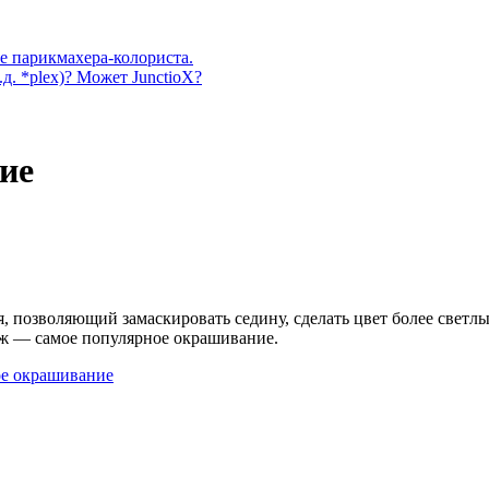
е парикмахера-колориста.
т.д. *plex)? Может JunctioX?
ие
позволяющий замаскировать седину, сделать цвет более светлы
аяж — самое популярное окрашивание.
е окрашивание