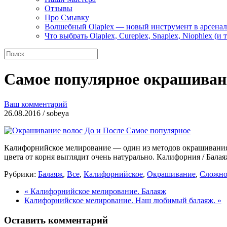
Отзывы
Про Смывку
Волшебный Olaplex — новый инструмент в арсенал
Что выбрать Olaplex, Cureplex, Snaplex, Niophlex (и 
Самое популярное окрашиван
Ваш комментарий
26.08.2016 / sobeya
Калифорнийское мелирование — один из методов окрашивания, 
цвета от корня выглядит очень натурально. Калифорния / Бал
Рубрики:
Балаяж
,
Все
,
Калифорнийское
,
Окрашивание
,
Сложно
« Калифорнийское мелирование. Балаяж
Калифорнийское мелирование. Наш любимый балаяж. »
Оставить комментарий