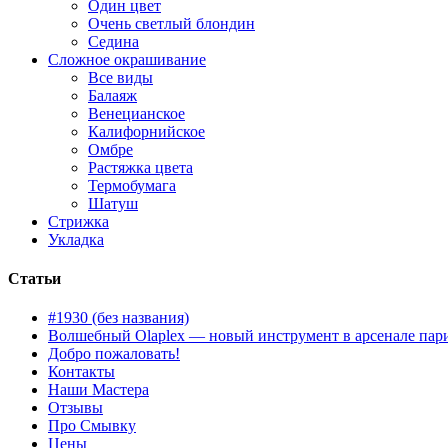
Один цвет
Очень светлый блондин
Седина
Сложное окрашивание
Все виды
Балаяж
Венецианское
Калифорнийское
Омбре
Растяжка цвета
Термобумага
Шатуш
Стрижка
Укладка
Статьи
#1930 (без названия)
Волшебный Olaplex — новый инструмент в арсенале пари
Добро пожаловать!
Контакты
Наши Мастера
Отзывы
Про Смывку
Цены