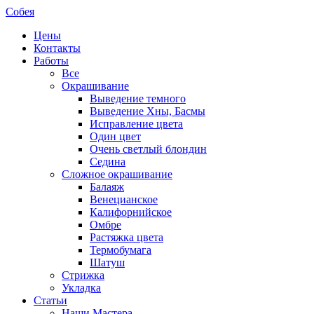
Собея
Цены
Контакты
Работы
Все
Окрашивание
Выведение темного
Выведение Хны, Басмы
Исправление цвета
Один цвет
Очень светлый блондин
Седина
Сложное окрашивание
Балаяж
Венецианское
Калифорнийское
Омбре
Растяжка цвета
Термобумага
Шатуш
Стрижка
Укладка
Статьи
Наши Мастера