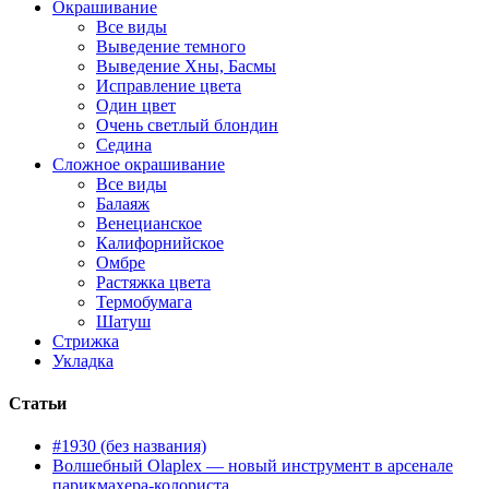
Окрашивание
Все виды
Выведение темного
Выведение Хны, Басмы
Исправление цвета
Один цвет
Очень светлый блондин
Седина
Сложное окрашивание
Все виды
Балаяж
Венецианское
Калифорнийское
Омбре
Растяжка цвета
Термобумага
Шатуш
Стрижка
Укладка
Статьи
#1930 (без названия)
Волшебный Olaplex — новый инструмент в арсенале
парикмахера-колориста.