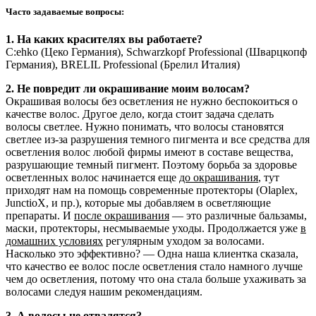
Часто задаваемые вопросы:
1. На каких красителях вы работаете?
C:ehko (Цеко Германия), Schwarzkopf Professional (Шварцкопф
Германия), BRELIL Professional (Брелил Италия)
2. Не повредит ли окрашивание моим волосам?
Окрашивая волосы без осветления не нужно беспокоиться о
качестве волос. Другое дело, когда стоит задача сделать
волосы светлее. Нужно понимать, что волосы становятся
светлее из-за разрушения темного пигмента и все средства для
осветления волос любой фирмы имеют в составе вещества,
разрушающие темный пигмент. Поэтому борьба за здоровье
осветленных волос начинается еще
до окрашивания
, тут
приходят нам на помощь современные протекторы (Olaplex,
JunctioX, и пр.), которые мы добавляем в осветляющие
препараты. И
после окрашивания
— это различные бальзамы,
маски, протекторы, несмываемые уходы. Продолжается уже
в
домашних условиях
регулярным уходом за волосами.
Насколько это эффективно? — Одна наша клиентка сказала,
что качество ее волос после осветления стало намного лучше
чем до осветления, потому что она стала больше ухаживать за
волосами следуя нашим рекомендациям.
3. А волосы не отвалятся?