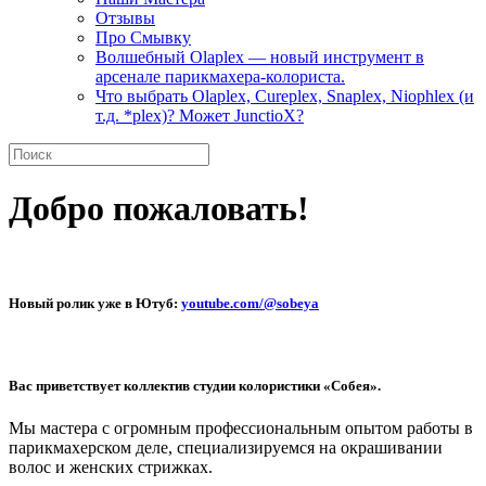
Отзывы
Про Смывку
Волшебный Olaplex — новый инструмент в
арсенале парикмахера-колориста.
Что выбрать Olaplex, Cureplex, Snaplex, Niophlex (и
т.д. *plex)? Может JunctioX?
Добро пожаловать!
Новый ролик уже в Ютуб:
youtube.com/@sobeya
Вас приветствует коллектив студии колористики «Собея».
Мы мастера с огромным профессиональным опытом работы в
парикмахерском деле, специализируемся на окрашивании
волос и женских стрижках.