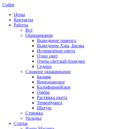
Собея
Цены
Контакты
Работы
Все
Окрашивание
Выведение темного
Выведение Хны, Басмы
Исправление цвета
Один цвет
Очень светлый блондин
Седина
Сложное окрашивание
Балаяж
Венецианское
Калифорнийское
Омбре
Растяжка цвета
Термобумага
Шатуш
Стрижка
Укладка
Статьи
Наши Мастера