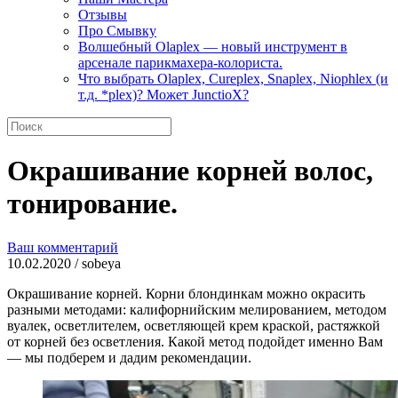
Отзывы
Про Смывку
Волшебный Olaplex — новый инструмент в
арсенале парикмахера-колориста.
Что выбрать Olaplex, Cureplex, Snaplex, Niophlex (и
т.д. *plex)? Может JunctioX?
Окрашивание корней волос,
тонирование.
Ваш комментарий
10.02.2020 / sobeya
Окрашивание корней. Корни блондинкам можно окрасить
разными методами: калифорнийским мелированием, методом
вуалек, осветлителем, осветляющей крем краской, растяжкой
от корней без осветления. Какой метод подойдет именно Вам
— мы подберем и дадим рекомендации.