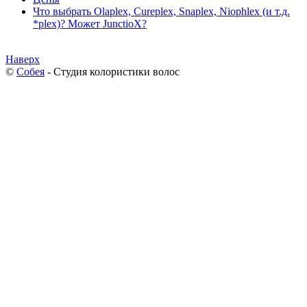
Что выбрать Olaplex, Cureplex, Snaplex, Niophlex (и т.д.
*plex)? Может JunctioX?
Наверх
©
Собея
- Студия колористики волос