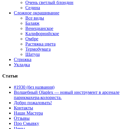
Очень светлый блондин
Седина
Сложное окрашивание
Все виды
Балаяж
Венецианское
Калифорнийское
Омбре
Растяжка цвета
Термобумага
Шатуш
Стрижка
Укладка
Статьи
#1930 (без названия)
Волшебный Olaplex — новый инструмент в арсенале
парикмахера-колориста.
Добро пожаловать!
Контакты
Наши Мастера
Отзывы
Про Смывку
Цены